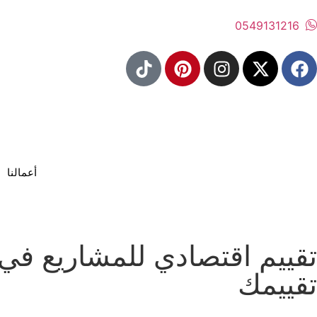
0549131216
أعمالنا
تقييم اقتصادي للمشاريع ف
تقييمك