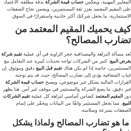
لمهنية، ويعكس
حساب قيمة الشركة
بدقة مطلقة. الاعتماد
م المعتمد يعزز ثقة المستثمرين، ويضمن نجاح الصفقات
ة، ما يجعل شركتك أكثر جاذبية واستقرارًا في السوق.
حميك المقيم المعتمد من
 المصالح؟
 النزاهة والمصداقية حجر الزاوية في أي عملية
تقيم شركة
ع
. كثير من الشركات تواجه تحديات كبيرة عند التعامل مع
ن، خاصة إذا لم يكن هناك
تقيم قبل البيع
دقيق وموثوق. إن
افية يؤدي إلى تضارب المصالح، حيث قد يتم توجيه
المالية بشكل غير موضوعي، ويصبح
حساب قيمة الشركة
 ما يضع الشركة والمستثمر في موقف غير آمن. هنا يظهر
 المعتمد
كضامن أساسي لنزاهة كل عملية
تقيم الشركات
يجعل المستثمر واثقًا من البيانات ويحفّز على إتمام
بسرعة وسلاسة.
 تضارب المصالح ولماذا يشكل