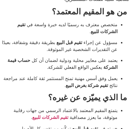
المقيم المعتمد؟
صص معترف به رسميًا لديه خبرة واسعة في
تقيم
كات للبيع
.
ول عن إجراء
تقيم قبل البيع
بطريقة دقيقة وشفافة، بعيدًا
لتقديرات الشخصية غير الموثوقة.
د على معايير محلية ودولية لضمان أن كل
حساب قيمة
ركة
يعكس الواقع الفعلي للشركة.
 وفق أسس مهنية تمنح المستثمر ثقة كاملة عند مراجعة
ج
تقيم شركة بغرض البيع
.
ي يميّزه عن غيره؟
ع المقيم المعتمد بالاعتماد الرسمي من جهات رقابية
قة، ما يعزز مصداقية
تقيم الشركات للبيع
.
ته في
تقيم قبل البيع
تمكّنه من تقدير كل الأصول