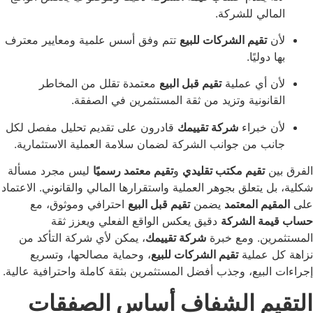
لي للشركة.
تقيم الشركات للبيع
تتم وفق أسس علمية ومعايير معترف
وليًا.
أي عملية
تقيم قبل البيع
معتمدة تقلل من المخاطر
نونية وتزيد من ثقة المستثمرين في الصفقة.
خبراء
شركة تقييمك
قادرون على تقديم تحليل مفصل لكل
 من جوانب الشركة لضمان سلامة العملية الاستثمارية.
تقيم مكتب تقليدي
و
تقيم معتمد رسميًا
ليس مجرد مسألة
يتعلق بجوهر العملية واستقرارها المالي والقانوني. الاعتماد
م المعتمد
يضمن
تقيم قبل البيع
احترافي وموثوق، مع
ة الشركة
دقيق يعكس الواقع الفعلي ويعزز ثقة
ن. ومع خبرة
شركة تقييمك
، يمكن لأي شركة التأكد من
عملية
تقيم الشركات للبيع
، وحماية مصالحها، وتسريع
بيع، وجذب أفضل المستثمرين بثقة كاملة واحترافية عالية.
م الشفاف أساس الصفقات