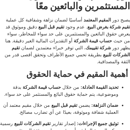
ثمرين والبائعين معًا
المقيم المعتمد
أساسيًا لضمان نزاهة وشفافية كل عملية
 بغرض البيع
. عدم وجود
تقيم قبل البيع
دقيق وموثوق قد
 البائعين والمستثمرين على حد سواء للمخاطر، سواء
ساب قيمة الشركة
أو التقديرات المالية الغير دقيقة. هنا
شركة تقييمك
، التي توفر خبراء معتمدين لضمان
تقيم
لبيع
بطريقة تحمي جميع الأطراف وتحقق أقصى قدر من
صداقية.
المقيم في حماية الحقوق
د القيمة العادلة:
من خلال
حساب قيمة الشركة
بدقة
وعية، يتم حماية حقوق البائع والمستثمر على حد سواء.
 النزاهة:
يضمن
تقيم قبل البيع
من خلال مقيم معتمد أن
لية شفافة وموثوقة، بعيدًا عن أي تضارب مصالح.
ق جميع الإجراءات:
إصدار تقارير
تقيم الشركات للبيع
رسمية