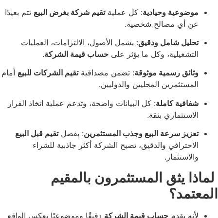
عية وحيادية
: كل عملية
تقيم شركة بغرض البيع
تتم بعيدًا
أي مصالح شخصية.
ل شامل ودقيق
: يشمل الأصول، الالتزامات، العمليات
غيلية، وكل ما يؤثر على
حساب قيمة الشركة
.
ق رسمية موثوقة
: تضمن مصداقية
تقيم الشركات للبيع
أمام
تثمرين المحليين والدوليين.
ية كاملة
: كل البيانات واضحة، وتدعم عملية اتخاذ القرار
تثماري بثقة.
ز سرعة البيع وجذب المستثمرين
: بفضل
تقيم قبل البيع
ترافي والدقيق، تصبح الشركة أكثر جاذبية للشراء
ستثمار.
يثق المستثمرون بالمقيم
د؟
 يقدم
حساب قيمة الشركة
دقيقًا وموضوعيًا يعكس الواقع