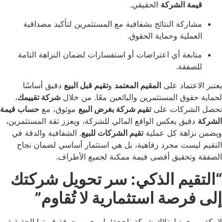
 الشركة
الحقيقي.
كة النتائج بشفافية مع المستثمرين لتأكيد مصداقية
لية وحماية الحقوق.
عة أي اعتراضات أو استفسارات لضمان النزاهة التامة
قة.
تماد على
المقيم المعتمد
و
تقيم قبل البيع
دقيق أساسًا
ق المستثمرين والبائعين معًا. من خلال
شركة تقييمك
،
ركات على
تقيم شركة بغرض البيع
موثوق، مع
حساب قيمة
ق يعكس الواقع المالي للشركة، ويعزز ثقة المستثمرين،
هة كل عملية
تقيم الشركات للبيع
. الشفافية والدقة في
ست مجرد رفاهية، بل هي استثمار أساسي لضمان نجاح
حقيق أقصى قيمة ممكنة لجميع الأطراف.
يم الذكي: سر تحويل شركتك
رصة استثمارية لا تُقاوم”
جرد امتلاك شركة ناجحة؛ بل يجب معرفة قيمتها الحقيقية