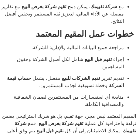
ركة تقييمك
، يمكن دمج
تقيم شركة بغرض البيع
مع تقارير
ة عن الأداء المالي، لتعزيز ثقة المستثمر وتحقيق أفضل
ئج.
 عمل المقيم المعتمد
عة جميع البيانات المالية والإدارية للشركة.
اء
تقيم قبل البيع
شامل لكل أصول الشركة وحقوق
اهمين.
م تقرير
تقيم الشركات للبيع
مفصل، يشمل
حساب قيمة
ركة
وخطة تسويقية لجذب المستثمرين.
عة أي استفسارات من المستثمرين لضمان الشفافية
صداقية الكاملة.
معتمد ليس مجرد جهة تقيم، بل هو شريك استراتيجي يضمن
ترافية كل عملية
تقيم شركة بغرض البيع
. فمع
شركة
مكنك الاطمئنان إلى أن كل
تقيم قبل البيع
يتم وفق أعلى