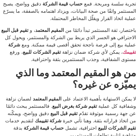
سة ومربحة. فمع
حساب قيمة الشركة
دقيق وواضح، يصبح
اثقًا من صحة البيانات، ويزداد اهتمامه بالصفقة، ما يسرّع
ذ القرار ويقلّل المخاطر المحتملة.
قة المستثمر تبدأ دائمًا من
المقيم المعتمد
، و
تقيم قبل البيع
 هو الجسر الذي يربط بين الشركة والمستثمر، ويحول كل
 إلى فرصة ناجحة تحقق أقصى قيمة ممكنة. ومع
شركة
مكن لأي شركة ضمان نزاهة
تقيم الشركات للبيع
، ورفع
فافية، وجذب المستثمرين بثقة واحترافية.
 المقيم المعتمد وما الذي
ه عن غيره؟
استهانة بأهمية الاعتماد على
المقيم المعتمد
لضمان نزاهة
كل عملية
تقيم شركة بغرض البيع
. فالمستثمر يبحث دائمًا
مية موثوقة تقدّم
تقيم قبل البيع
دقيق وواضح، ويمكّنه
راراته بثقة. وهنا تأتي خبرة
شركة تقييمك
لتقديم خدمات
ات للبيع
احترافية، تشمل
حساب قيمة الشركة
بدقة
لبية تطلعات المستثمرين.