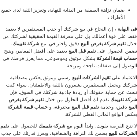
 نزاهة الصفقة من البداية للنهاية، وتعزيز الثقة لدى جميع
راف.
، إن النجاح في بيع شركتك أو جذب المستثمرين لا يعتمد
وة أعمالك، بل على معرفة القيمة الحقيقية لشركتك من
 شركة بغرض البيع
دقيق واحترافي. مع
شركة تقييمك
،
صول على
تقيم قبل البيع
يعتمد على أفضل المعايير، ويتيح
ة الشركة
بشكل موثوق وموضوعي، مما يعزز فرصك في
ى صفقات ناجحة ومربحة.
على
تقيم الشركات للبيع
رسمي وموثق يعكس مصداقية
عل المستثمرين يشعرون بالثقة والاطمئنان. سواء كنت
ماية حقوقك أو زيادة جاذبية شركتك في السوق، فإن
مك
تقدم لك أفضل الحلول من خلال
تقيم شركة بغرض
 وخدمة
تقيم قبل البيع
محترفة، و
حساب قيمة الشركة
قع المالي الفعلي للشركة.
رصة تفوتك، وابدأ اليوم مع
شركة تقييمك
للحصول على
تقيم
لبيع
يضمن لك النزاهة والشفافية، ويعزز قدرتك على جذب