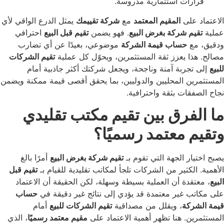
ات استثمارية مدروسة.
على
المقيم المعتمد
مع
شركة تقييمك
يمثل الدرع الواقي لأي
م شركة بغرض البيع
. فهو يضمن
تقيم قبل البيع
احترافي
ع
حساب قيمة الشركة
موضوعي، بعيدًا عن أي تضارب
ا يعزز ثقة المستثمرين، ويحوّل كل عملية
تقيم الشركات
جربة آمنة وناجحة، ويجعل شركتك أكثر جاذبية أمام
ن المحليين والدوليين، بما يحقق أقصى قيمة ممكنة ويضمن
ات بثقة واحترافية.
فرق بين تقيم مكتب تقليدي
 معتمد رسميًا؟
ر الجهة التي تقوم بـ
تقيم شركة بغرض البيع
أمرًا بالغ
لكثير من الشركات تلجأ لمكاتب تقليدية للقيام بـ
تقيم قبل
دة أن العملية بسيطة وسهلة، لكن الحقيقة أن الاعتماد
 غير معتمدة قد يؤدي إلى نتائج غير دقيقة في
حساب
كة
، ويقلل من مصداقية
تقيم الشركات للبيع
أمام
. هنا تظهر أهمية الاعتماد على
مقيم معتمد رسميًا
، الذي