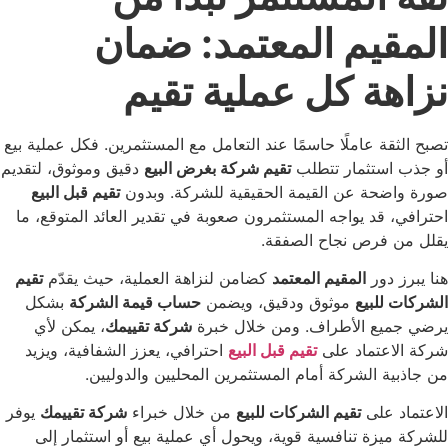
يم المعتمد: ضمان
ة كل عملية تقيم
 عاملًا حاسمًا عند التعامل مع المستثمرين. فكل عملية بيع
تثمار تتطلب
تقيم شركة بغرض البيع
دقيق وموثوق، لتقديم
ة عن القيمة الحقيقية للشركة. وبدون
تقيم قبل البيع
د يواجه المستثمرون صعوبة في تقدير العائد المتوقع، ما
رص نجاح الصفقة.
ور
المقيم المعتمد
كضامن لنزاهة العملية، حيث يقدّم
تقيم
لبيع
موثوق ودقيق، ويضمن
حساب قيمة الشركة
بشكل
ع الأطراف. ومن خلال خبرة
شركة تقييمك
، يمكن لأي
تماد على
تقيم قبل البيع
احترافي، يعزز الشفافية، ويزيد
الشركة أمام المستثمرين المحليين والدوليين.
على
تقيم الشركات للبيع
من خلال خبراء
شركة تقييمك
يوفر
ة تنافسية قوية، ويحول أي عملية بيع أو استثمار إلى