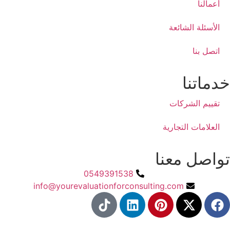
 الشائعة
ا
نا
الشركات
ت التجارية
 معنا
0549391538
info@yourevaluationforconsulting.com​