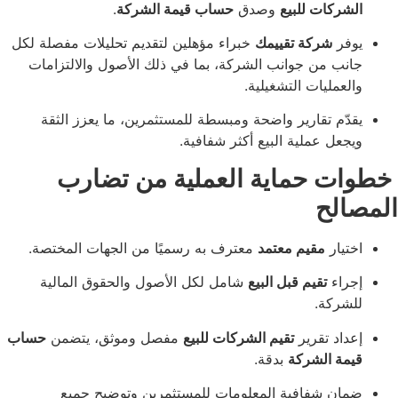
كات للبيع
وصدق
حساب قيمة الشركة
.
ر
شركة تقييمك
خبراء مؤهلين لتقديم تحليلات مفصلة لكل
 من جوانب الشركة، بما في ذلك الأصول والالتزامات
مليات التشغيلية.
م تقارير واضحة ومبسطة للمستثمرين، ما يعزز الثقة
ل عملية البيع أكثر شفافية.
 حماية العملية من تضارب
لح
ار
مقيم معتمد
معترف به رسميًا من الجهات المختصة.
اء
تقيم قبل البيع
شامل لكل الأصول والحقوق المالية
كة.
د تقرير
تقيم الشركات للبيع
مفصل وموثق، يتضمن
حساب
 الشركة
بدقة.
 شفافية المعلومات للمستثمرين وتوضيح جميع