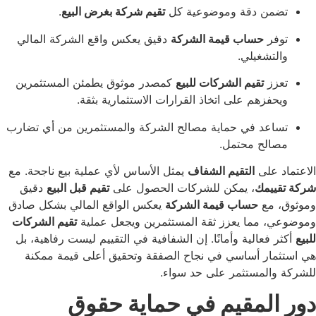
ن دقة وموضوعية كل
تقيم شركة بغرض البيع
.
ر
حساب قيمة الشركة
دقيق يعكس واقع الشركة المالي
شغيلي.
ز
تقيم الشركات للبيع
كمصدر موثوق يطمئن المستثمرين
زهم على اتخاذ القرارات الاستثمارية بثقة.
د في حماية مصالح الشركة والمستثمرين من أي تضارب
لح محتمل.
على
التقيم الشفاف
يمثل الأساس لأي عملية بيع ناجحة. مع
مك
، يمكن للشركات الحصول على
تقيم قبل البيع
دقيق
مع
حساب قيمة الشركة
يعكس الواقع المالي بشكل صادق
مما يعزز ثقة المستثمرين ويجعل عملية
تقيم الشركات
عالية وأمانًا. إن الشفافية في التقييم ليست رفاهية، بل
ر أساسي في نجاح الصفقة وتحقيق أعلى قيمة ممكنة
لمستثمر على حد سواء.
لمقيم في حماية حقوق