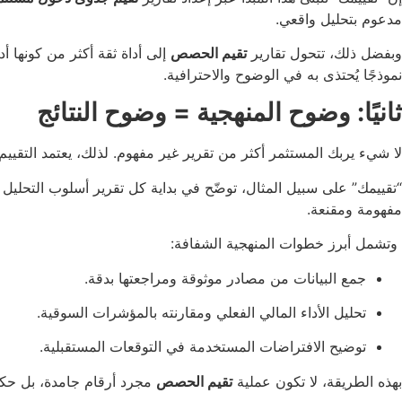
مدعوم بتحليل واقعي.
وبفضل ذلك، تتحول تقارير
تقيم الحصص
إلى أداة ثقة أكثر من كونها أد
نموذجًا يُحتذى به في الوضوح والاحترافية.
ثانيًا: وضوح المنهجية = وضوح النتائج
لا شيء يربك المستثمر أكثر من تقرير غير مفهوم. لذلك، يعتمد التقي
“تقييمك” على سبيل المثال، توضّح في بداية كل تقرير أسلوب التحلي
مفهومة ومقنعة.
وتشمل أبرز خطوات المنهجية الشفافة:
جمع البيانات من مصادر موثوقة ومراجعتها بدقة.
تحليل الأداء المالي الفعلي ومقارنته بالمؤشرات السوقية.
توضيح الافتراضات المستخدمة في التوقعات المستقبلية.
بهذه الطريقة، لا تكون عملية
تقيم الحصص
مجرد أرقام جامدة، بل حكا