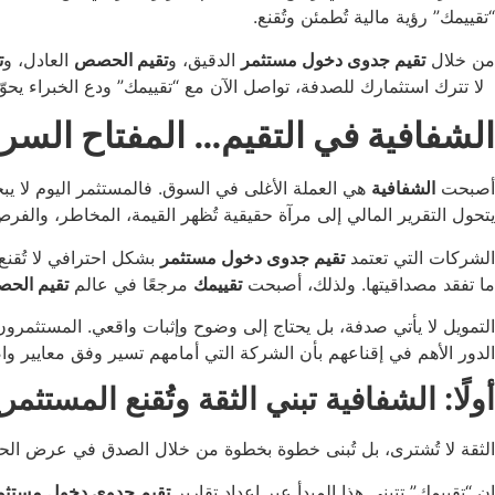
“تقييمك” رؤية مالية تُطمئن وتُقنع.
من خلال
تقيم جدوى دخول مستثمر
الدقيق، و
تقيم الحصص
العادل، و
ت
لا تترك استثمارك للصدفة، تواصل الآن مع “تقييمك” ودع الخبراء يحوّل
الشفافية في التقيم… المفتاح السر
أصبحت
الشفافية
هي العملة الأغلى في السوق. فالمستثمر اليوم لا ي
يتحول التقرير المالي إلى مرآة حقيقية تُظهر القيمة، المخاطر، والفرص
الشركات التي تعتمد
تقيم جدوى دخول مستثمر
بشكل احترافي لا تُقنع
ما تفقد مصداقيتها. ولذلك، أصبحت
تقييمك
مرجعًا في عالم
تقيم الح
التمويل لا يأتي صدفة، بل يحتاج إلى وضوح وإثبات واقعي. المستثمرون 
الدور الأهم في إقناعهم بأن الشركة التي أمامهم تسير وفق معايير واض
أولًا: الشفافية تبني الثقة وتُقنع المستثمر
الثقة لا تُشترى، بل تُبنى خطوة بخطوة من خلال الصدق في عرض الح
إن “تقييمك” تتبنى هذا المبدأ عبر إعداد تقارير
تقيم جدوى دخول مستثم