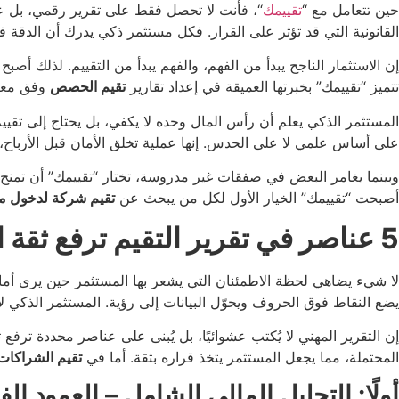
حين تتعامل مع “
تقييمك
“، فأنت لا تحصل فقط على تقرير رقمي، بل 
القانونية التي قد تؤثر على القرار. فكل مستثمر ذكي يدرك أن الدقة 
إن الاستثمار الناجح يبدأ من الفهم، والفهم يبدأ من التقييم. لذلك أصبح
تتميز “تقييمك” بخبرتها العميقة في إعداد تقارير
تقيم الحصص
وفق معاي
المستثمر الذكي يعلم أن رأس المال وحده لا يكفي، بل يحتاج إلى تقيي
على أساس علمي لا على الحدس. إنها عملية تخلق الأمان قبل الأرباح،
وبينما يغامر البعض في صفقات غير مدروسة، تختار “تقييمك” أن تمنح عمل
أصبحت “تقييمك” الخيار الأول لكل من يبحث عن
تقيم شركة لدخول م
5 عناصر في تقرير التقيم ترفع ثقة المستثمر فورًا مع تقييمك
لا شيء يضاهي لحظة الاطمئنان التي يشعر بها المستثمر حين يرى أمامه
يضع النقاط فوق الحروف ويحوّل البيانات إلى رؤية. المستثمر الذكي 
إن التقرير المهني لا يُكتب عشوائيًا، بل يُبنى على عناصر محددة ترفع
المحتملة، مما يجعل المستثمر يتخذ قراره بثقة. أما في
تقيم الشراكات
أولًا: التحليل المالي الشامل – العمود ال