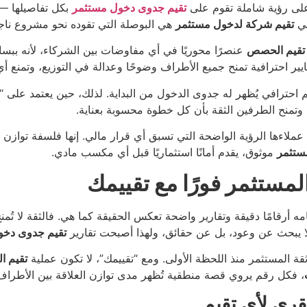
على رؤية شاملة تقوم على
تقيم جدوى دخول مستثمر
بكل تفاصيلها — 
في
تقيم شركة لدخول مستثمر
هي البوصلة التي تقوده نحو مشروع ناج
تقيم الحصص
عنصرًا محوريًا في أي مفاوضات بين الشركاء، لأنه ببس
ير احترافية تمنح جميع الأطراف وضوحًا وعدالة في التوزيع، وتمنع أي
م احترافي يُظهر له جدوى الدخول من البداية. لذلك، حين يعتمد على 
 وتمنح الطرفين الثقة بأن كل خطوة محسوبة بعناية.
اءها الرؤية الواضحة التي تسبق أي قرار مالي. إنها فلسفة توازن بين 
ستثمر
موثوق، يقدم أمانًا استثماريًا قبل أي مكسب مادي.
 أرقامًا دقيقة وتقارير واضحة تعكس الحقيقة كما هي. فالثقة لا تُمن
لا يبحث عن وعود، بل عن حقائق، ولهذا أصبحت تقارير
تقيم جدوى دخو
 ثقة المستثمر منذ اللحظة الأولى. ومع “تقييمك”، لا تكون عملية
تقيم 
، فكل رقم يروي قصة منطقية تُظهر مدى توازن العلاقة بين الأطراف، 
فقري لأي تقيم