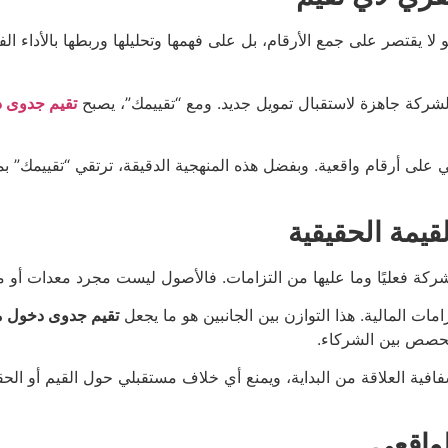
 لا يقتصر على جمع الأرقام، بل على فهمها وتحليلها وربطها بالأداء الفع
لشركة جاهزة لاستقبال تمويل جديد. ومع “تقييمك”، يصبح
تقيم جدوى 
ني على أرقام واقعية. وبفضل هذه المنهجية الدقيقة، ترتقي “تقييمك” بم
لقيمة الحقيقية
كة فعليًا وما عليها من التزامات. فالأصول ليست مجرد معدات أو مبان
امات المالية. هذا التوازن بين الجانبين هو ما يجعل
تقيم جدوى دخول 
 للحصص بين الشركاء.
ية العلاقة من البداية، ويمنع أي خلاف مستقبلي حول القيم أو الحقو
لواقعي