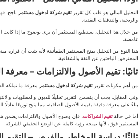
التحليل المالي هو قلب كل تقرير
تقيم شركة لدخول مستثمر
ناجح. فهو
والربحية، والتدفقات النقدية.
من خلال هذا التحليل، يستطيع المستثمر أن يرى بوضوح ما إذا كانت ا
غامضة.
هذا النوع من التحليل يمنح المستثمر الطمأنينة لأنه يثبت أن قراره مب
المحترفين الباحثين عن الثقة والشفافية.
ثانيًا: تقيم الأصول والالتزامات – معرفة ا
من أهم مكونات تقرير
تقيم شركة لدخول مستثمر
معرفة ما تملكه الشر
وفي المقابل، يجب أن يتضمن التقرير تحليلًا للديون والمطلوبات والالتز
بناءً على معرفة دقيقة بقيمة الأصول الصافية، مما يتيح توزيعًا عادلًا
أما في حالة
تقيم الشراكات
، فإن وضوح الأصول والالتزامات يضمن شفاف
المستثمر فورًا، لأنها تمنحه رؤية كاملة عن الوضع الحقيقي للشركة.
ثالثًا: دراسة المخاطر والفرص – التقيم ا