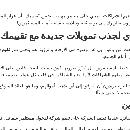
قيم الشراكات
المبني على معايير مهنية، تضمن “تقييمك” أن قرار المستث
ون تقاريرك إلى بوابة ثقة وجاذبية حقيقية أمام المستثمرين!
ي لجذب تمويلات جديدة مع تقييمك
بحث عن وعود، بل عن وضوح في الأرقام والرؤية. هنا يتجلى دور
تقيم 
 أمام الجميع.
 فقط المستثمرين، بل تُعزّز صورتها كمؤسسات ناضجة قادرة على الإدارة
صص
و
تقيم الشراكات
لأنها تضع الشفافية في قلب كل عملية تقييم، فتبني
اليوم يريدون أن يعرفوا إلى أين تذهب أموالهم، وما هو العائد المتوق
حة لا تخفي شيئًا.
ين
قائق. عندما تعتمد الشركة على
تقيم شركة لدخول مستثمر
شفاف، فإنه
ر
تظهر بوضوح الوضع المالي الحالي، والقدرة التشغيلية، والفرص الم