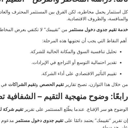
كل استثمار يحمل مخاطره، لكن الفرق بين المستثمر المحترف والعادي
والمنافسة، والظروف الاقتصادية.
خدمة تقيم جدوى دخول مستثمر
من “تقييمك” لا تكتفي بعرض المخاطر، 
أهم النقاط التي يجب أن تحتويها هذه المرحلة:
تحليل تنافسية السوق والمكانة الحالية للشركة.
تقدير احتمالية التوسع أو التراجع في الإيرادات.
تقييم التأثير الاقتصادي على أداء الشركة.
من خلال هذا التوازن، تصبح تقارير
تقيم الحصص
و
تقيم الشراكات
في “ت
رابعًا: وضوح منهجية التقيم – الشفافية تص
الوضوح هو سر الإقناع. عندما يطّلع المستثمر على تقرير
تقيم شركة ل
إن تقرير “تقييمك” يعتمد دائمًا على
تقيم جدوى دخول مستثمر
مدعوم بم
على حد سواء.