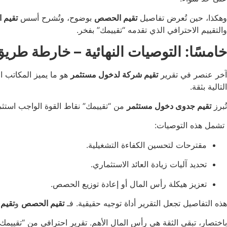
وهكذا، حين تُعرض تفاصيل
تقيم الحصص
بوضوح، وتُشرح أسس
تقيم 
والتقييم الاحترافي الذي تقدمه “تقييمك” بفخر.
خامسًا: التوصيات النهائية – خارطة طري
آخر عنصر في تقرير
تقيم شركة لدخول مستثمر
هو ما يميز المكاتب ا
التالية بثقة.
تُبرز
تقيم جدوى دخول مستثمر
من “تقييمك” نقاط القوة الواجب استثم
تشمل هذه التوصيات:
مقترحات لتحسين الكفاءة التشغيلية.
تحديد آليات زيادة العائد الاستثماري.
تعزيز هيكلة رأس المال أو إعادة توزيع الحصص.
هذه التفاصيل تجعل التقرير أداة توجيه حقيقية. فـ
تقيم الحصص
و
تقيم
باختصار، تبقى الثقة هي رأس المال الأهم. تقرير احترافي من “تقيي