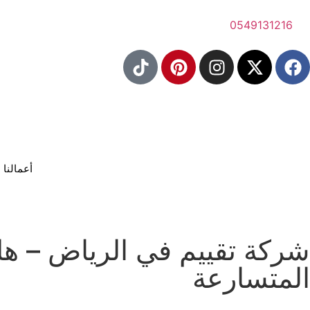
0549131216
أعمالنا
شركة تقييم في الرياض – هل 
المتسارعة