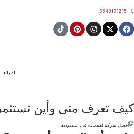
0549131216
أعمالنا
كيف تعرف متى وأين تستثمر